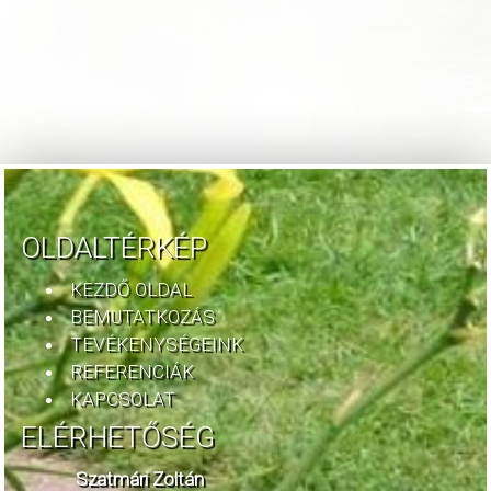
OLDALTÉRKÉP
KEZDŐ OLDAL
BEMUTATKOZÁS
TEVÉKENYSÉGEINK
REFERENCIÁK
KAPCSOLAT
ELÉRHETŐSÉG
Szatmári Zoltán