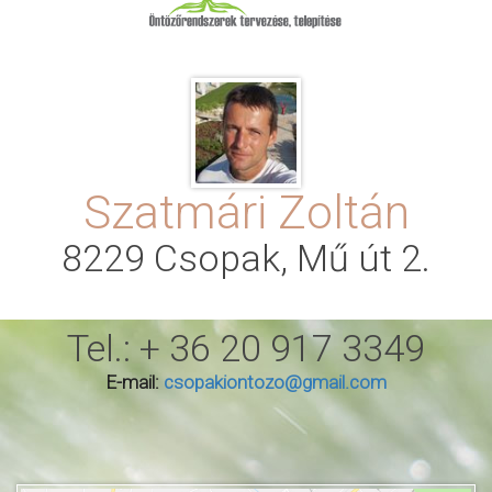
Szatmári Zoltán
8229 Csopak, Mű út 2.
Tel.: + 36 20 917 3349
E-mail:
csopakiontozo@gmail.com