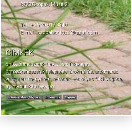
8229 Csopak, Mű út 2.
Tel.: + 36 20 917 3349
E-mail:
csopakiontozo@gmail.com
CÍMKÉK
öntözőrendszerek tervezése, fakivágás,
öntözőrendszerek telepítése, árokmarás, árokmarás
veszprém megyében, bérásás, veszélyes fák kivágása,
alpintechnikás favágás
öntözőrendszer telepítés
árokmarás
bérásás